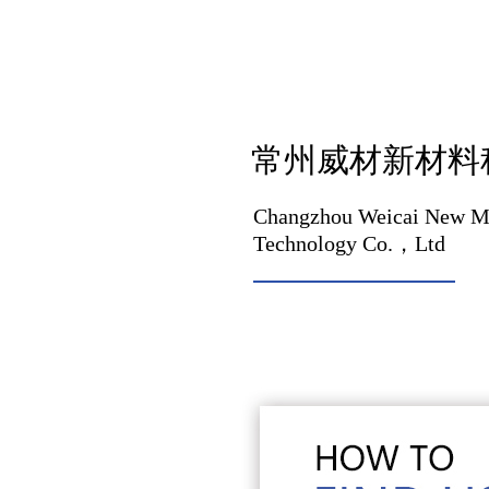
常州威材新材料
Changzhou Weicai New Ma
Technology Co.，Ltd